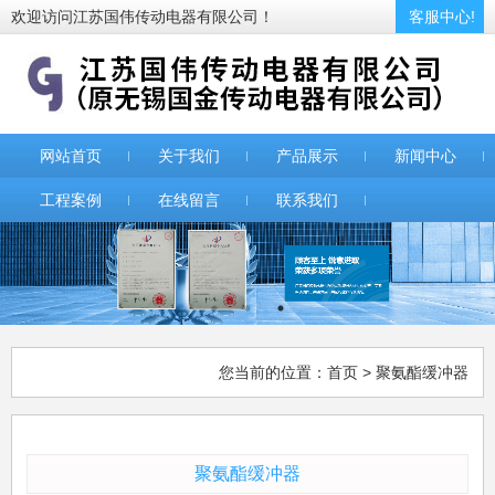
欢迎访问江苏国伟传动电器有限公司！
客服中心!
网站首页
关于我们
产品展示
新闻中心
工程案例
在线留言
联系我们
您当前的位置：
首页
> 聚氨酯缓冲器
聚氨酯缓冲器