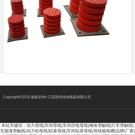
Copyright©2026 版权所有• 江苏国伟传动电器有限公司
本站关键词：
动力母线|车间母线|车间供电母线|钢体滑触线|行车滑触线|
无接缝滑触线|动力铝母线|铝基母线|车间铝基母线|母线输电槽|品牌|厂家|